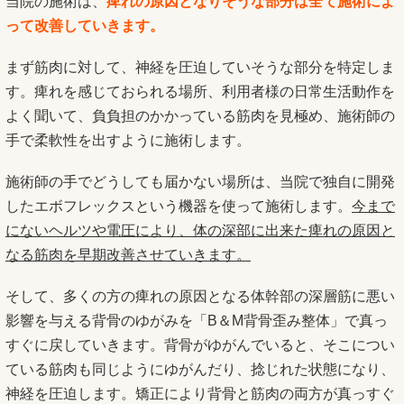
当院の施術は、
痺れの原因となりそうな部分は全て施術によ
って改善していきます。
まず筋肉に対して、神経を圧迫していそうな部分を特定しま
す。痺れを感じておられる場所、利用者様の日常生活動作を
よく聞いて、負負担のかかっている筋肉を見極め、施術師の
手で柔軟性を出すように施術します。
施術師の手でどうしても届かない場所は、当院で独自に開発
したエボフレックスという機器を使って施術します。
今まで
にないヘルツや電圧により、体の深部に出来た痺れの原因と
なる筋肉を早期改善させていきます。
そして、多くの方の痺れの原因となる体幹部の深層筋に悪い
影響を与える背骨のゆがみを「B＆M背骨歪み整体」で真っ
すぐに戻していきます。背骨がゆがんでいると、そこについ
ている筋肉も同じようにゆがんだり、捻じれた状態になり、
神経を圧迫します。矯正により背骨と筋肉の両方が真っすぐ